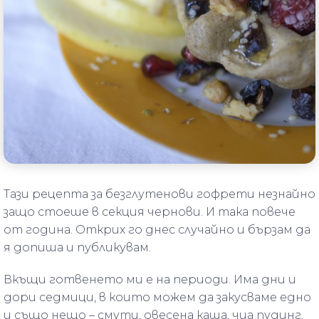
Тази рецепта за безглутенови гофрети незнайно
защо стоеше в секция чернови. И така повече
от година. Открих го днес случайно и бързам да
я допиша и публикувам.
Вкъщи готвенето ми е на периоди. Има дни и
дори седмици, в които можем да закусваме едно
и също нещо – смути, овесена каша, чиа пудинг,