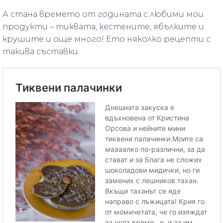
А стана времето от годината с любими мои
продукти – тиквата, кестените, ябълките и
крушите и още много! Ето няколко рецепти с
такива съставки: