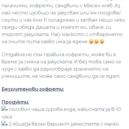
палачинки, гофрети, сандвичи с квасен хляб. Аз
най-често изобщо не закусвам или ям плодове/
смути и чак към 11 огладняам и хапвам нещо леко
преди обяда. Децата и мъжът ми, обаче, си
търсят закуската. Най-малкото с отварянето
на очите пита какво има за ядене
Отдавна не съм правила гофрети, може би е
време за смяна на закуската. И без това само се
чудя с какво да разнообразя храненето на
учениците, не може само сандвичи да се ядат.
Безглутенови гофрети:
Продукти:
половин чаша сурова елда, накисната за 8-10
часа
2 яйца(за веган вариант заместете с малко