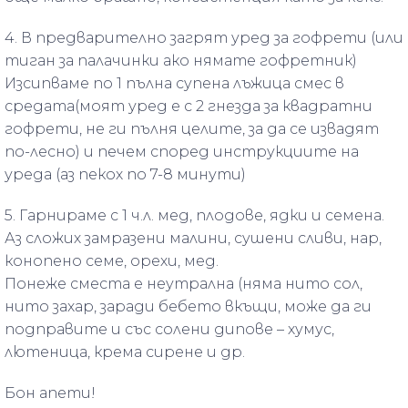
4. В предварително загрят уред за гофрети (или
тиган за палачинки ако нямате гофретник)
Изсипваме по 1 пълна супена лъжица смес в
средата(моят уред е с 2 гнезда за квадратни
гофрети, не ги пълня целите, за да се извадят
по-лесно) и печем според инструкциите на
уреда (аз пекох по 7-8 минути)
5. Гарнираме с 1 ч.л. мед, плодове, ядки и семена.
Аз сложих замразени малини, сушени сливи, нар,
конопено семе, орехи, мед.
Понеже сместа е неутрална (няма нито сол,
нито захар, заради бебето вкъщи, може да ги
подправите и със солени дипове – хумус,
лютеница, крема сирене и др.
Бон апети!