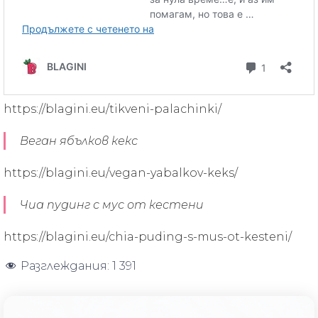
https://blagini.eu/tikveni-palachinki/
Веган ябълков кекс
https://blagini.eu/vegan-yabalkov-keks/
Чиа пудинг с мус от кестени
https://blagini.eu/chia-puding-s-mus-ot-kesteni/
Разглеждания:
1 391