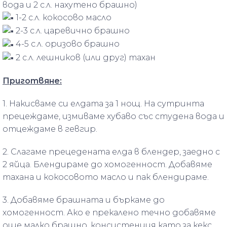
вода и 2 с.л. нахутено брашно)
1-2 с.л. кокосово масло
2-3 с.л. царевично брашно
4-5 с.л. оризово брашно
2 с.л. лешников (или друг) тахан
Приготвяне:
1. Накисваме си елдата за 1 нощ. На сутринта
прецеждаме, измиваме хубаво със студена вода и
отцеждаме в гевгир.
2. Слагаме прецедената елда в блендер, заедно с
2 яйца. Блендираме до хомогенност. Добавяме
тахана и кокосовото масло и пак блендираме.
3. Добавяме брашната и бъркаме до
хомогенност. Ако е прекалено течно добавяме
още малко брашно, консистенция като за кекс.