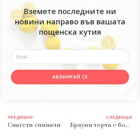
Вземете последните ни
новини направо във вашата
пощенска кутия
АБОНИРАЙ СЕ
ПРЕДИШЕН
СЛЕДВАЩИ
Спагети спиначи
Брауни торта с боровинков крем