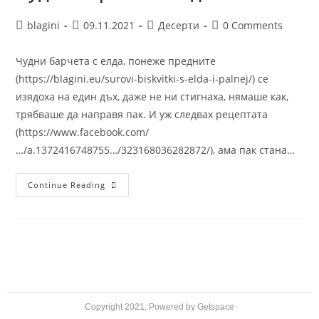
blagini
09.11.2021
Десерти
0 Comments
Чудни барчета с елда, понеже предните
(https://blagini.eu/surovi-biskvitki-s-elda-i-palnej/) се
изядоха на един дъх, даже не ни стигнаха, нямаше как,
трябваше да направя пак. И уж следвах рецептата
(https://www.facebook.com/
…/a.1372416748755…/323168036282872/), ама пак стана…
Continue Reading
Copyright 2021,
Powered by Getspace