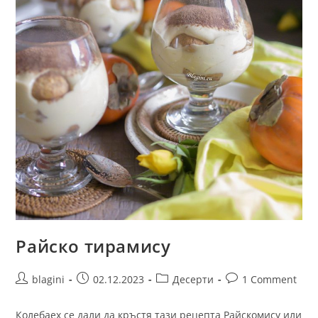
Райско тирамису
blagini
02.12.2023
Десерти
1 Comment
Колебаех се дали да кръстя тази рецепта Райскомису или