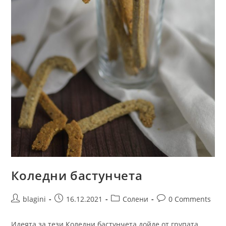
Коледни бастунчета
blagini
16.12.2021
Солени
0 Comments
Идеята за тези Коледни бастунчета дойде от групата