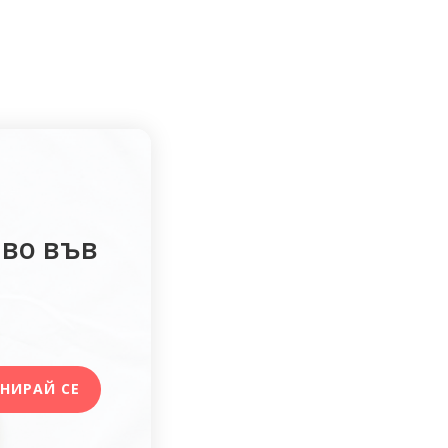
аво във
НИРАЙ СЕ