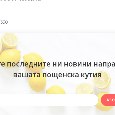
330
е последните ни новини напр
вашата пощенска кутия
АБО