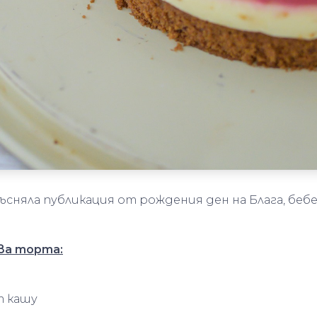
акъсняла публикация от рождения ден на Блага, бе
ва торта:
от кашу