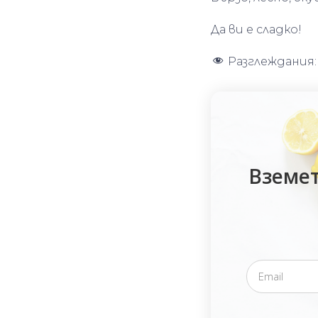
Да ви е сладко!
Разглеждания:
Вземет