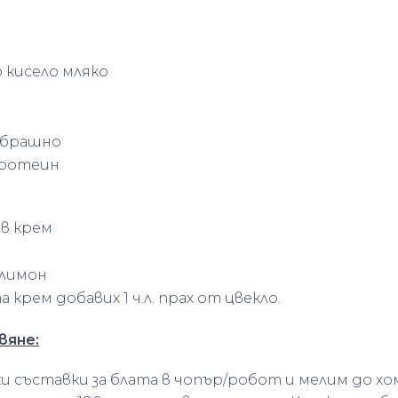
во кисело мляко
о брашно
 протеин
ов крем
т лимон
 крем добавих 1 ч.л. прах от цвекло.
вяне:
ки съставки за блата в чопър/робот и мелим до хо