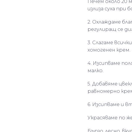
Печем около 20 м
излиза суха при б
2. Охлаждаме бла
регулиращ се диа
3. Слагаме всичк
хомогенен крем.
4. Изсипваме по
малко.
5. Добавяме цвек
равномерно кре
6. Изсипваме и 
Украсяваме по ж
Бързо, лесно, вку