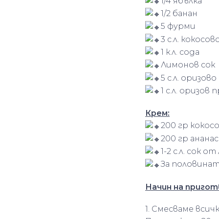
1/4 ябълка
1/2 банан
5 фурми
3 с.л. кокосо
1 к.л. сода
Лимонов сок
5 с.л. оризов
1 с.л. оризов
Крем:
200 гр кокос
200 гр ананас
1-2 с.л. сок о
За половината
Начин на пригот
1. Смесваме всич