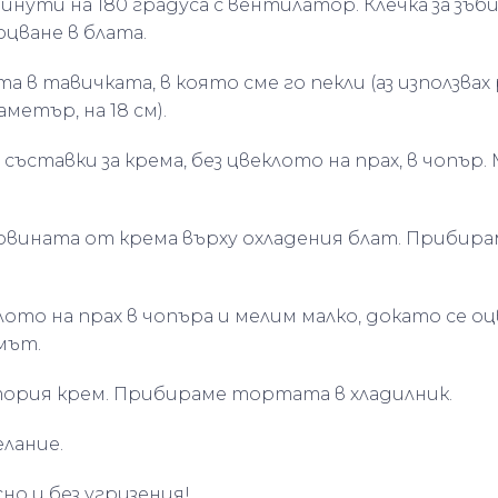
инути на 180 градуса с вентилатор. Клечка за зъб
оцване в блата.
та в тавичката, в която сме го пекли (аз използвах 
метър, на 18 см).
и съставки за крема, без цвеклото на прах, в чопър
ловината от крема върху охладения блат. Прибира
лото на прах в чопъра и мелим малко, докато се о
мът.
втория крем. Прибираме тортата в хладилник.
елание.
сно и без угризения!