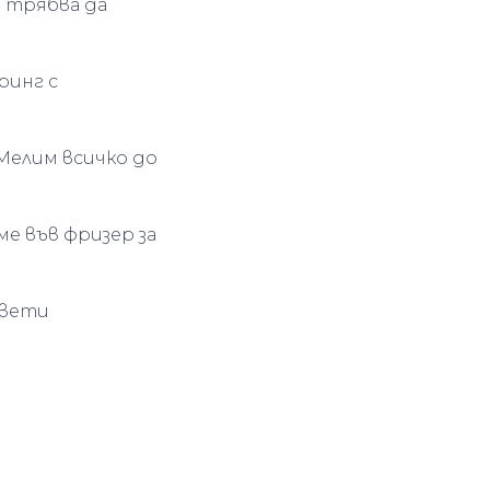
и трябва да
ринг с
. Мелим всичко до
ме във фризер за
цвети