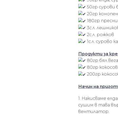
50гр сурови 
20гр конопен
180гр пресни
3с.л. лешнико
2с.л. рожков
1с.л. сурово к
Продукти за кре
80гр бял вег
80гр кокосов 
200гр кокосо
Начин на пригот
1. Накисваме елд
сушим в тава вър
вентилатор.