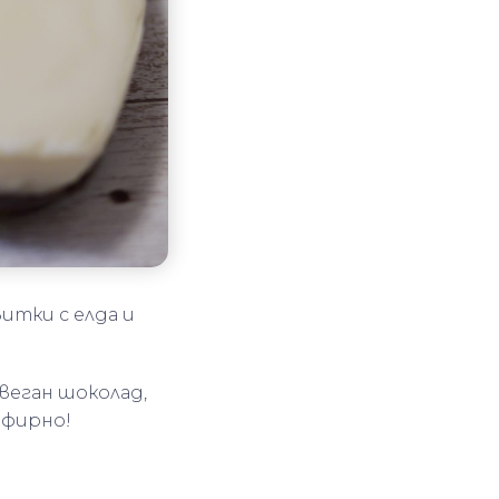
итки с елда и
веган шоколад,
ефирно!