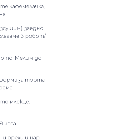
ате кафемелачка,
на.
зсушим), заедно
слагаме в робот/
аото. Мелим до
 форма за торта
рема.
ото млекце.
8 часа.
ни орехи и нар.