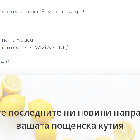
хладилник и хапваме с наслада!!!
та на Криси:
agram.com/p/CVAViWYItNE/
410
е последните ни новини напр
вашата пощенска кутия