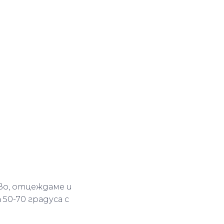
аво, отцеждаме и
 50-70 градуса с