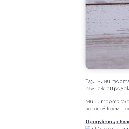
Тази мини торта
пълнеж:
https://bl
Мини торта сърц
кокосов крем и п
Продукти за бла
90гр елда, су