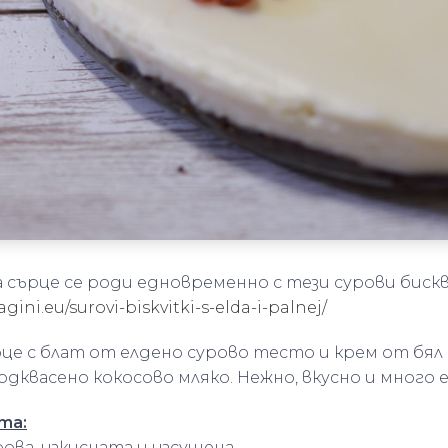
 сърце се роди едновременно с тези сурови бискв
agini.eu/surovi-biskvitki-s-elda-i-palnej/
е с блат от елдено сурово тесто и крем от бял 
одквасено кокосово мляко. Нежно, вкусно и много 
та:
рова, изкисната и изсушена