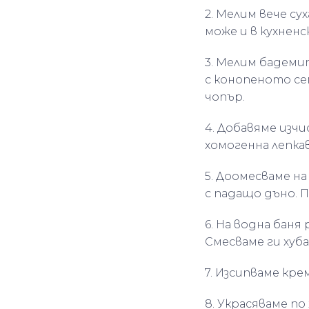
2. Мелим вече су
може и в кухненс
3. Мелим бадеми
с конопеното сем
чопър.
4. Добавяме изч
хомогенна лепкав
5. Доомесваме н
с падащо дъно. 
6. На водна баня
Смесваме ги хуба
7. Изсипваме кре
8. Украсяваме по