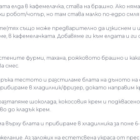
хата елда в кафемелачка, става на брашно. Ако ням
ки робот/чопър, но там става малко по-едро смля
те(тях също може предварително да изкиснем и и
е, в кафемелачката. Добавяме ги към елдата и ги 
истените фурми, тахана, рожковото брашно и как
а смес.
а ръка тестото и разстиламе блата на дъното на
Прибираме в хладилник/фризер, докато направим к
 разтапяме шоколада, кокосовия крем и подквасен
во до кладък крем.
ма върху блата и прибираме в хладилника за поне 6-
 желание. Аз заложих на естетсвена украса от прес