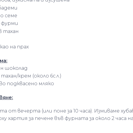
бадеми
о семе
 фурми
в тахан
акао на прах
ма:
ан шоколад
тахан/крем (около 6с.л.)
во подквасено мляко
вяне:
ата от вечерта (или поне за 10 часа). Измиваме хуб
ху хартия за печене във фурната за около 2 часа на