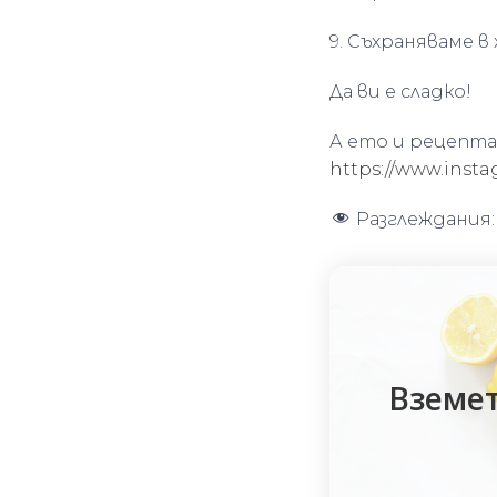
9. Съхраняваме в 
Да ви е сладко!
А ето и рецепта
https://www.inst
Разглеждания:
Вземет